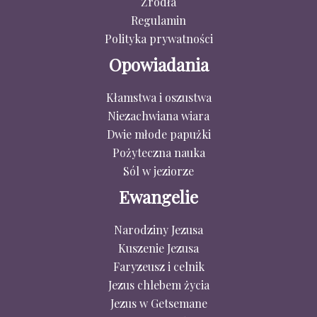
Źródła
Regulamin
Polityka prywatności
Opowiadania
Kłamstwa i oszustwa
Niezachwiana wiara
Dwie młode papużki
Pożyteczna nauka
Sól w jeziorze
Ewangelie
Narodziny Jezusa
Kuszenie Jezusa
Faryzeusz i celnik
Jezus chlebem życia
Jezus w Getsemane