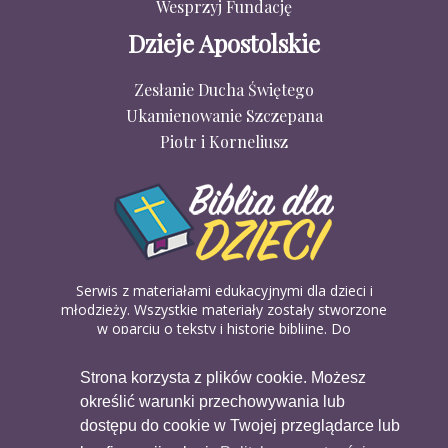
Wesprzyj Fundację
Dzieje Apostolskie
Zesłanie Ducha Świętego
Ukamienowanie Szczepana
Piotr i Korneliusz
Serwis z materiałami edukacyjnymi dla dzieci i
młodzieży. Wszystkie materiały zostały stworzone
w oparciu o teksty i historie biblijne. Do
wykorzystania w domu, na religii lub w szkółkach
biblijnych. Można je pobierać, drukować i
Strona korzysta z plików cookie. Możesz
udostępniać bez żadnych opłat. Materiałów
określić warunki przechowywania lub
dostępnych na serwisie nie można wykorzystywać
w celach komercyjnych.
dostępu do cookie w Twojej przeglądarce lub