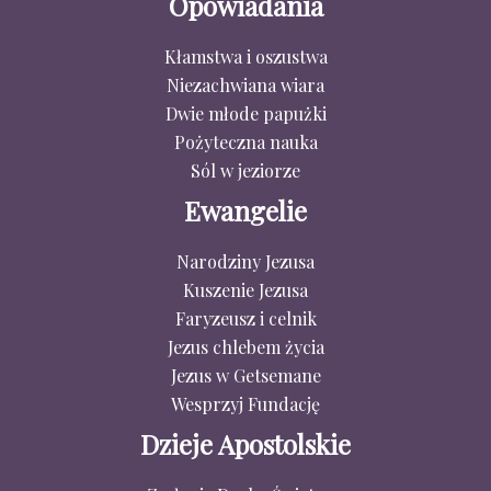
Opowiadania
Kłamstwa i oszustwa
Niezachwiana wiara
Dwie młode papużki
Pożyteczna nauka
Sól w jeziorze
Ewangelie
Narodziny Jezusa
Kuszenie Jezusa
Faryzeusz i celnik
Jezus chlebem życia
Jezus w Getsemane
Wesprzyj Fundację
Dzieje Apostolskie