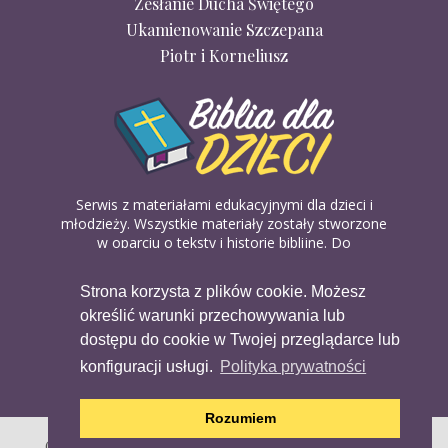
Zesłanie Ducha Świętego
Ukamienowanie Szczepana
Piotr i Korneliusz
Serwis z materiałami edukacyjnymi dla dzieci i
młodzieży. Wszystkie materiały zostały stworzone
w oparciu o teksty i historie biblijne. Do
wykorzystania w domu, na religii lub w szkółkach
biblijnych. Można je pobierać, drukować i
Strona korzysta z plików cookie. Możesz
udostępniać bez żadnych opłat. Materiałów
określić warunki przechowywania lub
dostępnych na serwisie nie można wykorzystywać
w celach komercyjnych.
dostępu do cookie w Twojej przeglądarce lub
konfiguracji usługi.
Polityka prywatności
Rozumiem
Copyright (c) 2020 Copyright Holder All Rights Reserved.