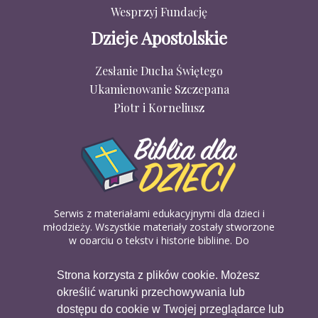
Wesprzyj Fundację
Dzieje Apostolskie
Zesłanie Ducha Świętego
Ukamienowanie Szczepana
Piotr i Korneliusz
Serwis z materiałami edukacyjnymi dla dzieci i
młodzieży. Wszystkie materiały zostały stworzone
w oparciu o teksty i historie biblijne. Do
wykorzystania w domu, na religii lub w szkółkach
biblijnych. Można je pobierać, drukować i
Strona korzysta z plików cookie. Możesz
udostępniać bez żadnych opłat. Materiałów
określić warunki przechowywania lub
dostępnych na serwisie nie można wykorzystywać
w celach komercyjnych.
dostępu do cookie w Twojej przeglądarce lub