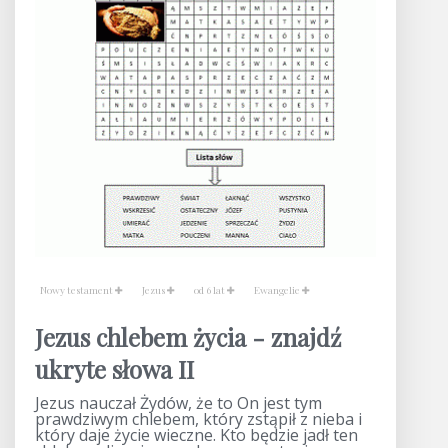
Nowy testament
Jezus
od 6 lat
Ewangelie
Jezus chlebem życia - znajdź
ukryte słowa II
Jezus nauczał Żydów, że to On jest tym
prawdziwym chlebem, który zstąpił z nieba i
który daje życie wieczne. Kto będzie jadł ten