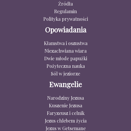
Źródła
Regulamin
Polityka prywatności
Opowiadania
Kłamstwa i oszustwa
Niezachwiana wiara
Dwie młode papużki
Pożyteczna nauka
Sól w jeziorze
Ewangelie
Narodziny Jezusa
Kuszenie Jezusa
Faryzeusz i celnik
Jezus chlebem życia
Jezus w Getsemane