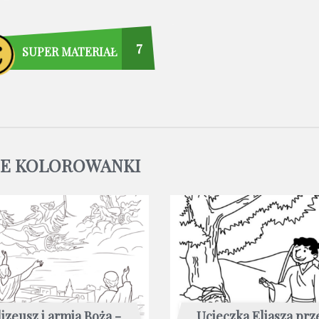
7
SUPER MATERIAŁ
NE KOLOROWANKI
lizeusz i armia Boża -
Ucieczka Eliasza prz