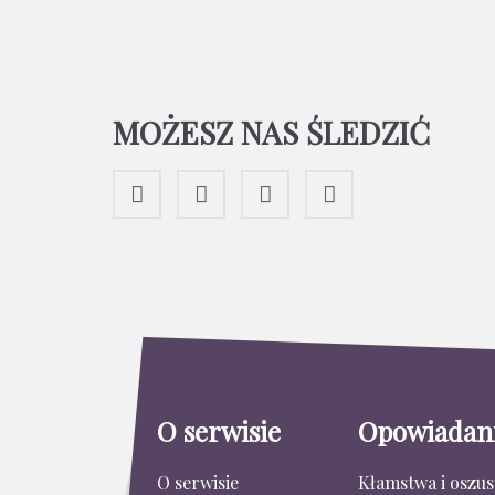
MOŻESZ NAS ŚLEDZIĆ
O serwisie
Opowiadan
O serwisie
Kłamstwa i oszu