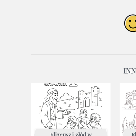
IN
Elizeusz i głód w
E