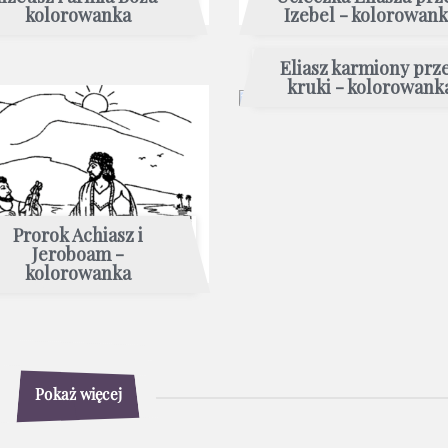
kolorowanka
Izebel - kolorowan
Eliasz karmiony prz
kruki - kolorowank
Prorok Achiasz i
Jeroboam -
kolorowanka
Pokaż więcej