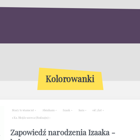
Kolorowanki
Stary testament
Abraham
Izaak
Sara
od 3 lat
1 Ks. Mojżeszowa (Rodzaju)
Zapowiedź narodzenia Izaaka -