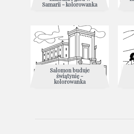
Samarii - kolorowanka
Salomon buduje
świątynię -
kolorowanka