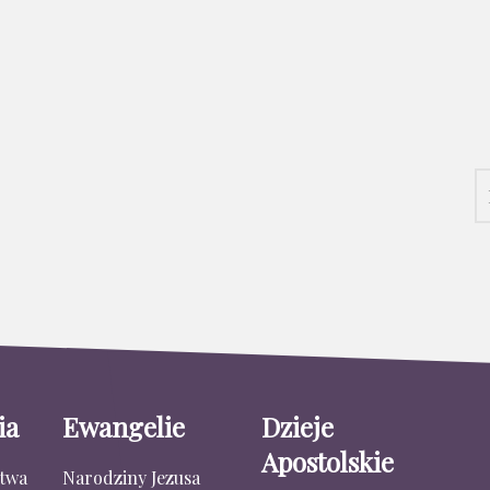
ia
Ewangelie
Dzieje
Apostolskie
stwa
Narodziny Jezusa