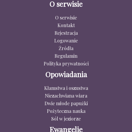
O serwisie
O serwisie
Kontakt
Rejestracja
Logowanie
Źródła
Regulamin
Polityka prywatności
Opowiadania
Kłamstwa i oszustwa
Niezachwiana wiara
Dwie młode papużki
Pożyteczna nauka
Sól w jeziorze
Ewangelie