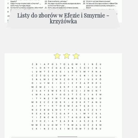
Listy do zborów w Efezie i Smyrnie -
krzyżówka