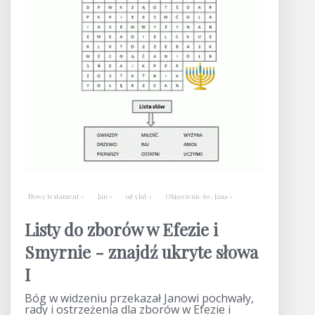
Nowy testament
Jan
od 5 lat
Objawienie św. Jana
Listy do zborów w Efezie i
Smyrnie - znajdź ukryte słowa
I
Bóg w widzeniu przekazał Janowi pochwały,
rady i ostrzeżenia dla zborów w Efezie i