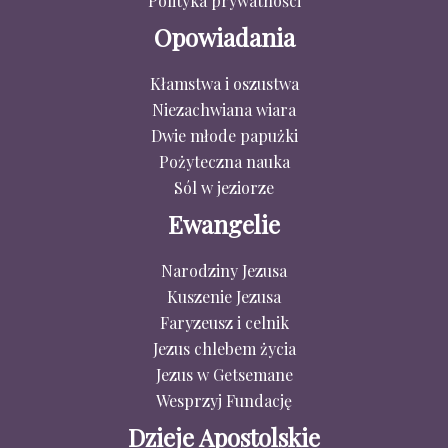
Polityka prywatności
Opowiadania
Kłamstwa i oszustwa
Niezachwiana wiara
Dwie młode papużki
Pożyteczna nauka
Sól w jeziorze
Ewangelie
Narodziny Jezusa
Kuszenie Jezusa
Faryzeusz i celnik
Jezus chlebem życia
Jezus w Getsemane
Wesprzyj Fundację
Dzieje Apostolskie