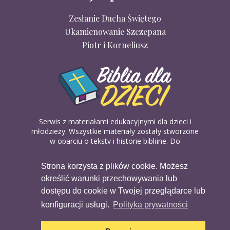
Zesłanie Ducha Świętego
Ukamienowanie Szczepana
Piotr i Korneliusz
Serwis z materiałami edukacyjnymi dla dzieci i
młodzieży. Wszystkie materiały zostały stworzone
w oparciu o teksty i historie biblijne. Do
wykorzystania w domu, na religii lub w szkółkach
biblijnych. Można je pobierać, drukować i
Strona korzysta z plików cookie. Możesz
udostępniać bez żadnych opłat. Materiałów
określić warunki przechowywania lub
dostępnych na serwisie nie można wykorzystywać
w celach komercyjnych.
dostępu do cookie w Twojej przeglądarce lub
konfiguracji usługi.
Polityka prywatności