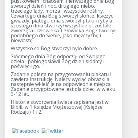
pustkowiem i chaosem. Pierwszego dnia Bóg
stworzył dzień i noc, drugiego niebo,
trzeciego lądy, morza i wszystkie rośliny.
Czwartego dnia Bóg stworzył słońce, księżyc i
gwiazdy, piątego dnia stworzył ptaki i ryby a
szóstego dnia stworzył wszystkie pozostałe
zwierzęta i człowieka. Człowieka Bóg stworzył
podobnego do Siebie, jako mężczyznę i
niewiastę.
Wszystko co Bóg stworzył było dobre.
Siódmego dnia Bóg odpoczął od Swojego
dzieła i pobłogosławił Bóg dzień siódmy i
poświęcił go.
Zadanie polega na przygotowaniu plakatu i
zawiera instrukcję. Należy wyciąć obrazki a
następnie wkleić je na odpowiednie miejsca.
Zadanie przygotowane jest dla dzieci w wieku
3-12 lat.
Historia stworzenia świata zapisana jest w
Biblii, w 1 Księdze Mojżeszowej (Księdze
Rodzaju) 1 i 2.