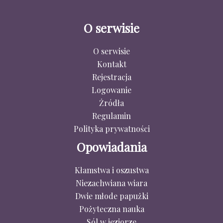
O serwisie
O serwisie
Kontakt
Rejestracja
Logowanie
Źródła
Regulamin
Polityka prywatności
Opowiadania
Kłamstwa i oszustwa
Niezachwiana wiara
Dwie młode papużki
Pożyteczna nauka
Sól w jeziorze