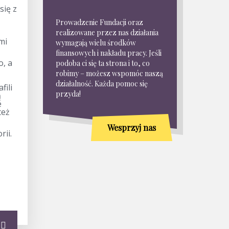
się z
Prowadzenie Fundacji oraz
realizowane przez nas działania
mi
wymagają wielu środków
finansowych i nakładu pracy. Jeśli
o, a
podoba ci się ta strona i to, co
robimy – możesz wspomóc naszą
działalność. Każda pomoc się
fili
przyda!
ą
e
też
Wesprzyj nas
rii.