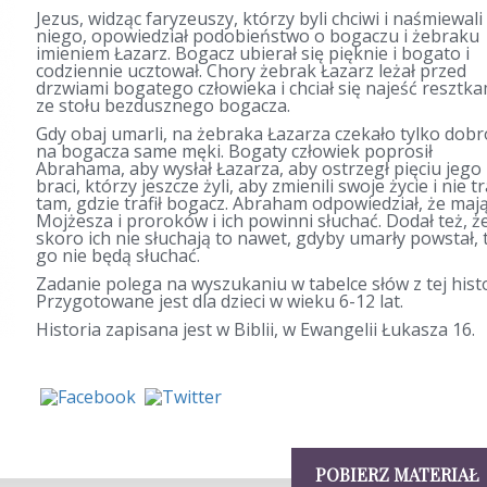
Jezus, widząc faryzeuszy, którzy byli chciwi i naśmiewali 
niego, opowiedział podobieństwo o bogaczu i żebraku
imieniem Łazarz. Bogacz ubierał się pięknie i bogato i
codziennie ucztował. Chory żebrak Łazarz leżał przed
drzwiami bogatego człowieka i chciał się najeść resztka
ze stołu bezdusznego bogacza.
Gdy obaj umarli, na żebraka Łazarza czekało tylko dobr
na bogacza same męki. Bogaty człowiek poprosił
Abrahama, aby wysłał Łazarza, aby ostrzegł pięciu jego
braci, którzy jeszcze żyli, aby zmienili swoje życie i nie tra
tam, gdzie trafił bogacz. Abraham odpowiedział, że maj
Mojżesza i proroków i ich powinni słuchać. Dodał też, ż
skoro ich nie słuchają to nawet, gdyby umarły powstał, 
go nie będą słuchać.
Zadanie polega na wyszukaniu w tabelce słów z tej histo
Przygotowane jest dla dzieci w wieku 6-12 lat.
Historia zapisana jest w Biblii, w Ewangelii Łukasza 16.
POBIERZ MATERIAŁ