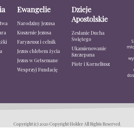
ia
Ewangelie
Dzieje
Apostolskie
stwa
Narodziny Jezusa
ara
Kuszenie Jezusa
Zesłanie Ducha
Świętego
S
żki
Faryzeusz i celnik
mło
Ukamienowanie
a
Jezus chlebem życia
Szczepana
wy
Jezus w Getsemane
Piotr i Korneliusz
Wesprzyj Fundację
dos
Copyright (c) 2020 Copyright Holder All Rights Reserved.