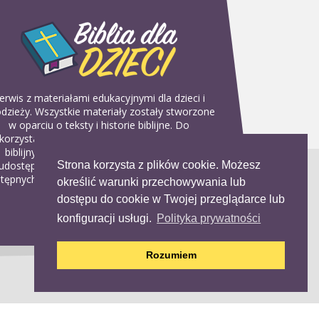
erwis z materiałami edukacyjnymi dla dzieci i
dzieży. Wszystkie materiały zostały stworzone
w oparciu o teksty i historie biblijne. Do
korzystania w domu, na religii lub w szkółkach
biblijnych. Można je pobierać, drukować i
Strona korzysta z plików cookie. Możesz
udostępniać bez żadnych opłat. Materiałów
tępnych na serwisie nie można wykorzystywać
określić warunki przechowywania lub
w celach komercyjnych.
dostępu do cookie w Twojej przeglądarce lub
konfiguracji usługi.
Polityka prywatności
Rozumiem