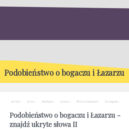
Podobieństwo o bogaczu i Łazarzu
od 6 lat
Jezus
Abraham
Łazarz
Nowy testament
Ewangelie
Podobieństwo o bogaczu i Łazarzu -
znajdź ukryte słowa II