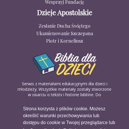
Wesprzyj Fundację
Dzieje Apostolskie
Zesłanie Ducha Świętego
Ukamienowanie Szczepana
Piotr i Korneliusz
Serwis z materiałami edukacyjnymi dla dzieci i
młodzieży. Wszystkie materiały zostały stworzone
w oparciu o teksty i historie biblijne. Do
wykorzystania w domu, na religii lub w szkółkach
biblijnych. Można je pobierać, drukować i
Strona korzysta z plików cookie. Możesz
udostępniać bez żadnych opłat. Materiałów
określić warunki przechowywania lub
dostępnych na serwisie nie można wykorzystywać
w celach komercyjnych.
dostępu do cookie w Twojej przeglądarce lub