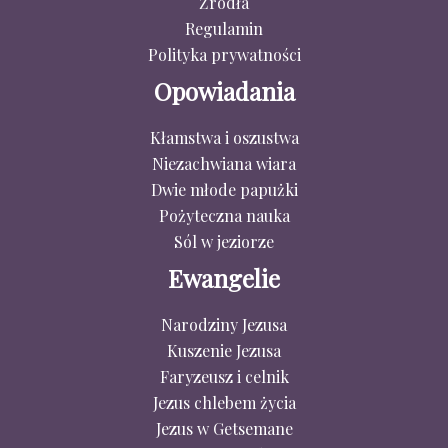
Źródła
Regulamin
Polityka prywatności
Opowiadania
Kłamstwa i oszustwa
Niezachwiana wiara
Dwie młode papużki
Pożyteczna nauka
Sól w jeziorze
Ewangelie
Narodziny Jezusa
Kuszenie Jezusa
Faryzeusz i celnik
Jezus chlebem życia
Jezus w Getsemane