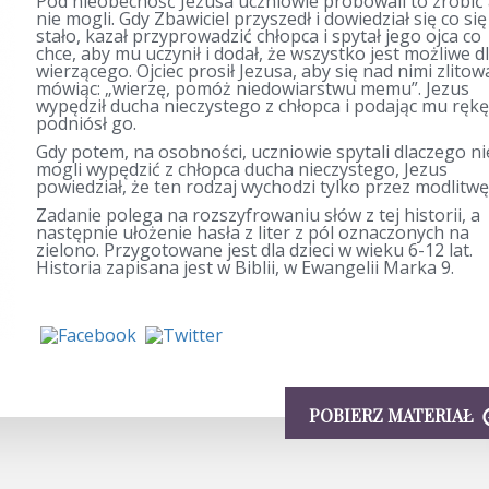
Pod nieobecność Jezusa uczniowie próbowali to zrobić 
nie mogli. Gdy Zbawiciel przyszedł i dowiedział się co się
stało, kazał przyprowadzić chłopca i spytał jego ojca co
chce, aby mu uczynił i dodał, że wszystko jest możliwe d
wierzącego. Ojciec prosił Jezusa, aby się nad nimi zlitow
mówiąc: „wierzę, pomóż niedowiarstwu memu”. Jezus
wypędził ducha nieczystego z chłopca i podając mu rękę
podniósł go.
Gdy potem, na osobności, uczniowie spytali dlaczego ni
mogli wypędzić z chłopca ducha nieczystego, Jezus
powiedział, że ten rodzaj wychodzi tylko przez modlitwę
Zadanie polega na rozszyfrowaniu słów z tej historii, a
następnie ułożenie hasła z liter z pól oznaczonych na
zielono. Przygotowane jest dla dzieci w wieku 6-12 lat.
Historia zapisana jest w Biblii, w Ewangelii Marka 9.
POBIERZ MATERIAŁ