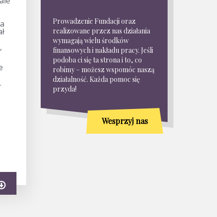
ale
Prowadzenie Fundacji oraz
la
ał
realizowane przez nas działania
wymagają wielu środków
,
finansowych i nakładu pracy. Jeśli
podoba ci się ta strona i to, co
e
robimy – możesz wspomóc naszą
działalność. Każda pomoc się
.
przyda!
Wesprzyj nas