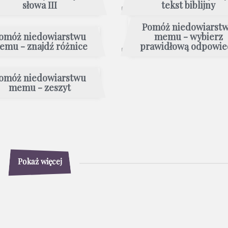
słowa III
tekst biblijny
Pomóż niedowiarst
omóż niedowiarstwu
memu - wybierz
emu - znajdź różnice
prawidłową odpowie
omóż niedowiarstwu
memu - zeszyt
Pokaż więcej