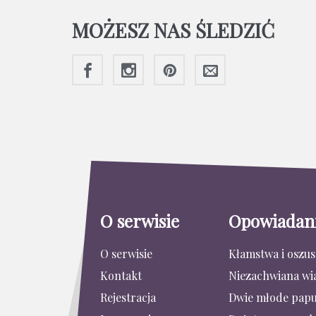
MOŻESZ NAS ŚLEDZIĆ
O serwisie
Opowiadan
O serwisie
Kłamstwa i oszu
Kontakt
Niezachwiana wi
Rejestracja
Dwie młode papu