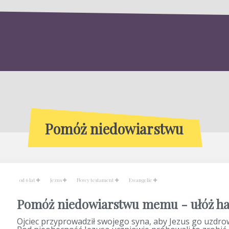
Pomóż niedowiarstwu
od 6 lat
Jezus
Nowy testament
Ewangelie
Pomóż niedowiarstwu memu - ułóż ha
Ojciec przyprowadził swojego syna, aby Jezus go uzdrow