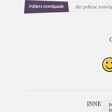
Pobierz rozwiązanie
Aby pobrać rozwi
INNE P
P
m