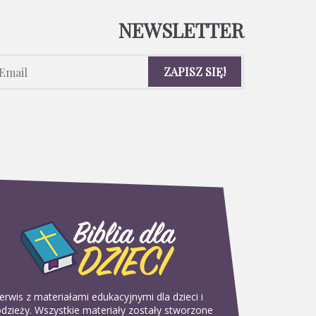
NEWSLETTER
erwis z materiałami edukacyjnymi dla dzieci i
dzieży. Wszystkie materiały zostały stworzone