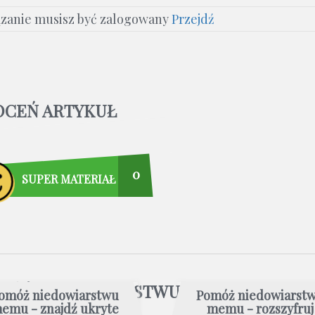
ązanie musisz być zalogowany
Przejdź
OCEŃ ARTYKUŁ
0
SUPER MATERIAŁ
OMÓŻ NIEDOWIARSTWU
omóż niedowiarstwu
Pomóż niedowiarst
emu - znajdź ukryte
memu - rozszyfruj