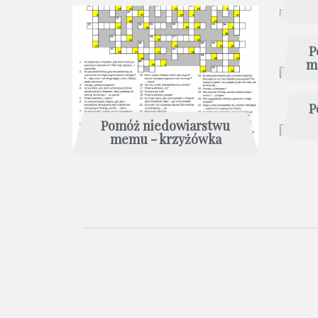
P
m
P
Pomóż niedowiarstwu
memu - krzyżówka