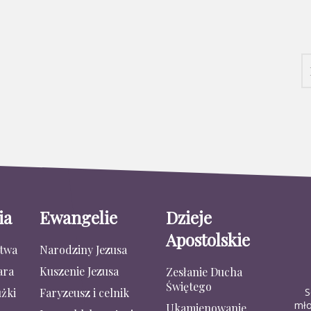
ia
Ewangelie
Dzieje
Apostolskie
stwa
Narodziny Jezusa
ara
Kuszenie Jezusa
Zesłanie Ducha
Świętego
S
żki
Faryzeusz i celnik
mło
Ukamienowanie