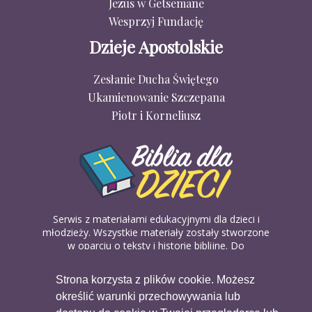
Jezus w Getsemane
Wesprzyj Fundację
Dzieje Apostolskie
Zesłanie Ducha Świętego
Ukamienowanie Szczepana
Piotr i Korneliusz
Serwis z materiałami edukacyjnymi dla dzieci i
młodzieży. Wszystkie materiały zostały stworzone
w oparciu o teksty i historie biblijne. Do
wykorzystania w domu, na religii lub w szkółkach
biblijnych. Można je pobierać, drukować i
Strona korzysta z plików cookie. Możesz
udostępniać bez żadnych opłat. Materiałów
określić warunki przechowywania lub
dostępnych na serwisie nie można wykorzystywać
w celach komercyjnych.