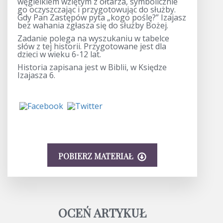
węgielkiem wziętym z ołtarza, symbolicznie
go oczyszczając i przygotowując do służby.
Gdy Pan Zastępów pyta „kogo poślę?” Izajasz
bez wahania zgłasza się do służby Bożej.
Zadanie polega na wyszukaniu w tabelce
słów z tej historii. Przygotowane jest dla
dzieci w wieku 6-12 lat.
Historia zapisana jest w Biblii, w Księdze
Izajasza 6.
POBIERZ MATERIAŁ
OCEŃ ARTYKUŁ