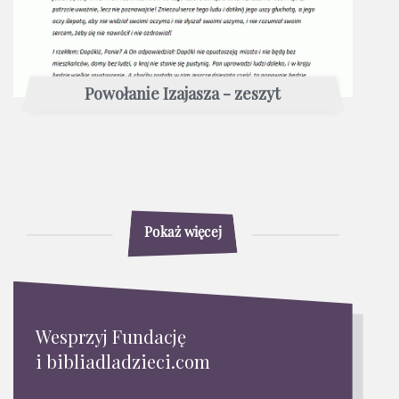
Powołanie Izajasza - zeszyt
Pokaż więcej
Wesprzyj Fundację
i bibliadladzieci.com