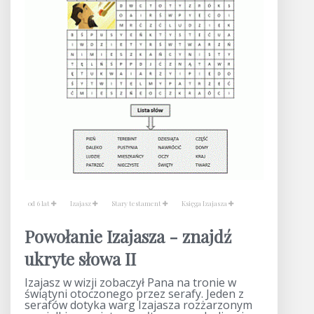
od 6 lat
Izajasz
Stary testament
Księga Izajasza
Powołanie Izajasza - znajdź
ukryte słowa II
Izajasz w wizji zobaczył Pana na tronie w
świątyni otoczonego przez serafy. Jeden z
serafów dotyka warg Izajasza rozżarzonym