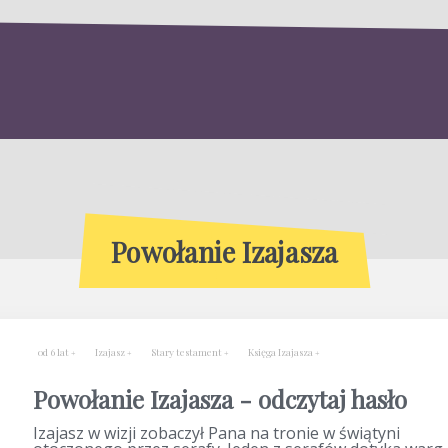
Powołanie Izajasza
od 6 lat
Izajasz
Stary testament
Księga Izajasza
Powołanie Izajasza - odczytaj hasło
Izajasz w wizji zobaczył Pana na tronie w świątyni