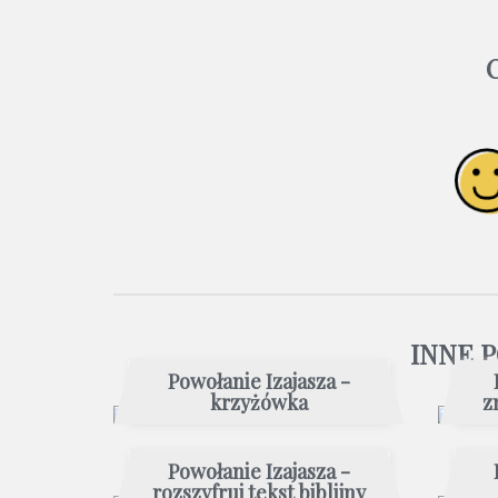
INNE 
Powołanie Izajasza -
krzyżówka
z
Powołanie Izajasza -
rozszyfruj tekst biblijny