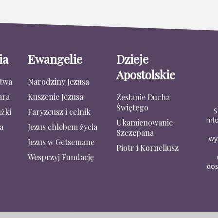
ia
Ewangelie
Dzieje
Apostolskie
stwa
Narodziny Jezusa
ara
Kuszenie Jezusa
Zesłanie Ducha
Świętego
S
żki
Faryzeusz i celnik
mło
Ukamienowanie
a
Jezus chlebem życia
Szczepana
wy
Jezus w Getsemane
Piotr i Korneliusz
Wesprzyj Fundację
dos