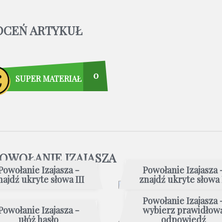
OCEŃ ARTYKUŁ
0
SUPER MATERIAŁ
POWOŁANIE IZAJASZA
Powołanie Izajasza -
Powołanie Izajasza 
najdź ukryte słowa III
znajdź ukryte słowa 
Powołanie Izajasza 
Powołanie Izajasza -
wybierz prawidłow
ułóż hasło
odpowiedź