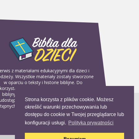
erwis z materiałami edukacyjnymi dla dzieci i
dzieży. Wszystkie materiały zostały stworzone
w oparciu o teksty i historie biblijne. Do
korzystania w domu, na religii lub w szkółkach
biblijnych. Można je pobierać, drukować i
Strona korzysta z plików cookie. Możesz
udostępniać bez żadnych opłat. Materiałów
tępnych na serwisie nie można wykorzystywać
określić warunki przechowywania lub
w celach komercyjnych.
dostępu do cookie w Twojej przeglądarce lub
konfiguracji usługi.
Polityka prywatności
Rozumiem