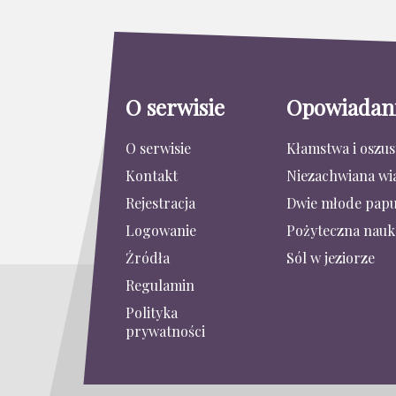
O serwisie
Opowiadan
O serwisie
Kłamstwa i oszu
Kontakt
Niezachwiana wi
Rejestracja
Dwie młode papu
Logowanie
Pożyteczna nauk
Źródła
Sól w jeziorze
Regulamin
Polityka
prywatności