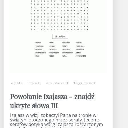
od 8 lat
Izajasz
Stary testament
Księga Izajasza
Powołanie Izajasza - znajdź
ukryte słowa III
Izajasz w wizji zobaczył Pana na tronie w
świątyni otoczonego przez serafy. Jeden z
serafów dotyka warg Izajasza rozżarzonym