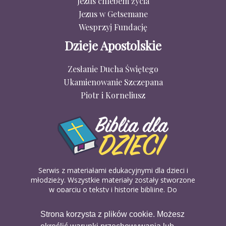
Jezus chlebem życia
Jezus w Getsemane
Wesprzyj Fundację
Dzieje Apostolskie
Zesłanie Ducha Świętego
Ukamienowanie Szczepana
Piotr i Korneliusz
Serwis z materiałami edukacyjnymi dla dzieci i
młodzieży. Wszystkie materiały zostały stworzone
w oparciu o teksty i historie biblijne. Do
wykorzystania w domu, na religii lub w szkółkach
biblijnych. Można je pobierać, drukować i
Strona korzysta z plików cookie. Możesz
udostępniać bez żadnych opłat. Materiałów