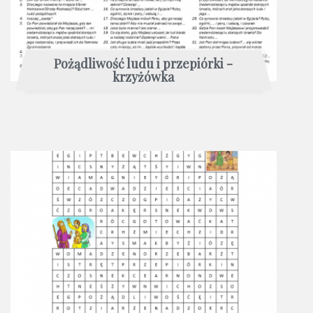
Pożądliwość ludu i przepiórki -
krzyżówka