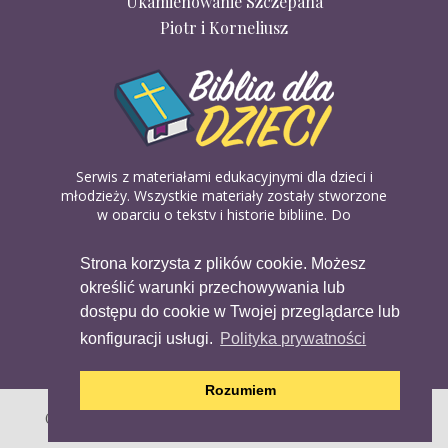
Ukamienowanie Szczepana
Piotr i Korneliusz
Serwis z materiałami edukacyjnymi dla dzieci i
młodzieży. Wszystkie materiały zostały stworzone
w oparciu o teksty i historie biblijne. Do
wykorzystania w domu, na religii lub w szkółkach
biblijnych. Można je pobierać, drukować i
Strona korzysta z plików cookie. Możesz
udostępniać bez żadnych opłat. Materiałów
określić warunki przechowywania lub
dostępnych na serwisie nie można wykorzystywać
w celach komercyjnych.
dostępu do cookie w Twojej przeglądarce lub
konfiguracji usługi.
Polityka prywatności
Rozumiem
Copyright (c) 2020 Copyright Holder All Rights Reserved.