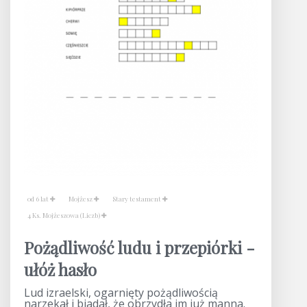
od 6 lat
Mojżesz
Stary testament
4 Ks. Mojżeszowa (Liczb)
Pożądliwość ludu i przepiórki -
ułóż hasło
Lud izraelski, ogarnięty pożądliwością
narzekał i biadał, że obrzydła im już manna.