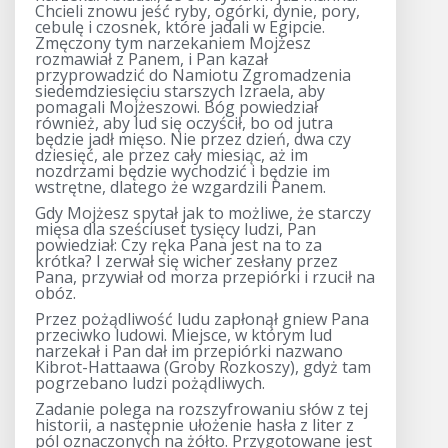
Chcieli znowu jeść ryby, ogórki, dynie, pory,
cebulę i czosnek, które jadali w Egipcie.
Zmęczony tym narzekaniem Mojżesz
rozmawiał z Panem, i Pan kazał
przyprowadzić do Namiotu Zgromadzenia
siedemdziesięciu starszych Izraela, aby
pomagali Mojżeszowi. Bóg powiedział
również, aby lud się oczyścił, bo od jutra
będzie jadł mięso. Nie przez dzień, dwa czy
dziesięć, ale przez cały miesiąc, aż im
nozdrzami będzie wychodzić i będzie im
wstrętne, dlatego że wzgardzili Panem.
Gdy Mojżesz spytał jak to możliwe, że starczy
mięsa dla sześciuset tysięcy ludzi, Pan
powiedział: Czy ręka Pana jest na to za
krótka? I zerwał się wicher zesłany przez
Pana, przywiał od morza przepiórki i rzucił na
obóz.
Przez pożądliwość ludu zapłonął gniew Pana
przeciwko ludowi. Miejsce, w którym lud
narzekał i Pan dał im przepiórki nazwano
Kibrot-Hattaawa (Groby Rozkoszy), gdyż tam
pogrzebano ludzi pożądliwych.
Zadanie polega na rozszyfrowaniu słów z tej
historii, a następnie ułożenie hasła z liter z
pól oznaczonych na żółto. Przygotowane jest