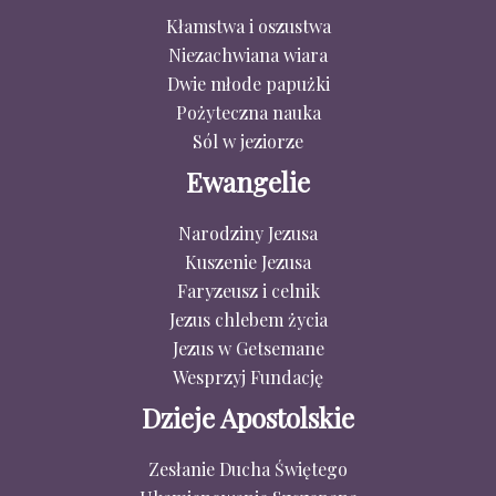
Kłamstwa i oszustwa
Niezachwiana wiara
Dwie młode papużki
Pożyteczna nauka
Sól w jeziorze
Ewangelie
Narodziny Jezusa
Kuszenie Jezusa
Faryzeusz i celnik
Jezus chlebem życia
Jezus w Getsemane
Wesprzyj Fundację
Dzieje Apostolskie
Zesłanie Ducha Świętego