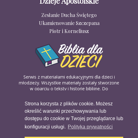
Dzieje Apostolskie
Zesłanie Ducha Świętego
Ukamienowanie Szczepana
Piotr i Korneliusz
Serwis z materiałami edukacyjnymi dla dzieci i
młodzieży. Wszystkie materiały zostały stworzone
w oparciu o teksty i historie biblijne. Do
wykorzystania w domu, na religii lub w szkółkach
biblijnych. Można je pobierać, drukować i
Strona korzysta z plików cookie. Możesz
udostępniać bez żadnych opłat. Materiałów
określić warunki przechowywania lub
dostępnych na serwisie nie można wykorzystywać
w celach komercyjnych.
dostępu do cookie w Twojej przeglądarce lub
konfiguracji usługi.
Polityka prywatności