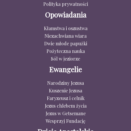
Polityka prywatności
Opowiadania
Kłamstwa i oszustwa
Niezachwiana wiara
Dwie młode papużki
Pożyteczna nauka
Sól w jeziorze
Ewangelie
Narodziny Jezusa
Kuszenie Jezusa
Faryzeusz i celnik
Jezus chlebem życia
Jezus w Getsemane
Wesprzyj Fundację