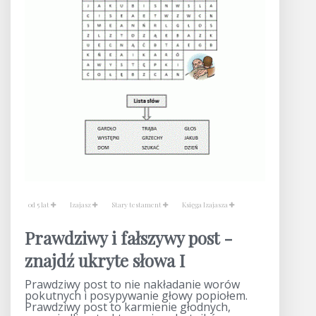
od 5 lat
Izajasz
Stary testament
Księga Izajasza
Prawdziwy i fałszywy post -
znajdź ukryte słowa I
Prawdziwy post to nie nakładanie worów
pokutnych i posypywanie głowy popiołem.
Prawdziwy post to karmienie głodnych,