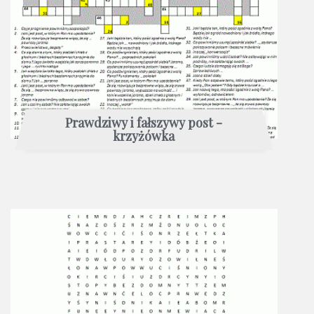
Prawdziwy i fałszywy post -
krzyżówka