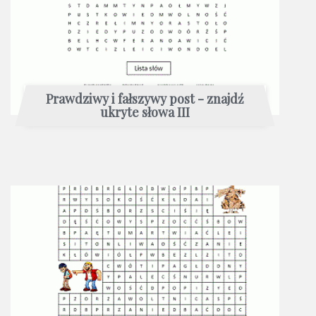
Prawdziwy i fałszywy post - znajdź
ukryte słowa III