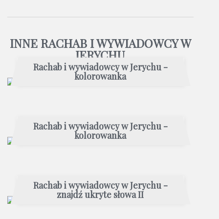
INNE RACHAB I WYWIADOWCY W
JERYCHU
Rachab i wywiadowcy w Jerychu -
kolorowanka
Rachab i wywiadowcy w Jerychu -
kolorowanka
Rachab i wywiadowcy w Jerychu -
znajdź ukryte słowa II