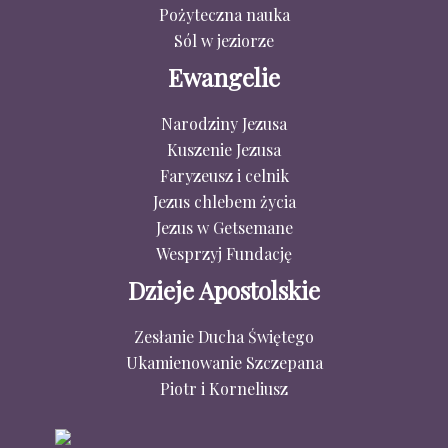
Pożyteczna nauka
Sól w jeziorze
Ewangelie
Narodziny Jezusa
Kuszenie Jezusa
Faryzeusz i celnik
Jezus chlebem życia
Jezus w Getsemane
Wesprzyj Fundację
Dzieje Apostolskie
Zesłanie Ducha Świętego
Ukamienowanie Szczepana
Piotr i Korneliusz