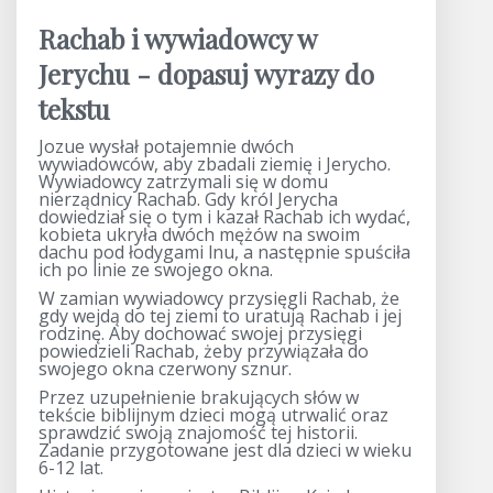
Rachab i wywiadowcy w
Jerychu - dopasuj wyrazy do
tekstu
Jozue wysłał potajemnie dwóch
wywiadowców, aby zbadali ziemię i Jerycho.
Wywiadowcy zatrzymali się w domu
nierządnicy Rachab. Gdy król Jerycha
dowiedział się o tym i kazał Rachab ich wydać,
kobieta ukryła dwóch mężów na swoim
dachu pod łodygami lnu, a następnie spuściła
ich po linie ze swojego okna.
W zamian wywiadowcy przysięgli Rachab, że
gdy wejdą do tej ziemi to uratują Rachab i jej
rodzinę. Aby dochować swojej przysięgi
powiedzieli Rachab, żeby przywiązała do
swojego okna czerwony sznur.
Przez uzupełnienie brakujących słów w
tekście biblijnym dzieci mogą utrwalić oraz
sprawdzić swoją znajomość tej historii.
Zadanie przygotowane jest dla dzieci w wieku
6-12 lat.