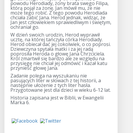
powodu Herodiady, żony brata swego Filipa,
którą pojął za żonę. Jan mówił mu, że nie
może tego robić. Z tego powodu Herodiada
chciała zabić Jana. Herod jednak, widząc, że
Jan jest człowiekiem sprawiedliwym i świętym,
ochraniał go.
W dzień swoich urodzin, Herod wyprawił
ucztę, na której tańczyła córka Herodiady.
Herod obiecał dać jej cokolwiek, o co poprosi.
Dziewczyna spytała matki i za jej radą
poprosiła Heroda o głowę Jana Chrzciciela.
Król zmartwił się bardzo ale ze względu na
przysięgę nie chciał jej odmówić i kazał katu
przynieść głowę Jana.
Zadanie polega na wyszukaniu nie
pasujących liter w słowach z tej historii, a
następnie ułożenie z tych liter hasła.
Przygotowane jest dla dzieci w wieku 6-12 lat.
Historia zapisana jest w Biblii, w Ewangelii
Marka 6.