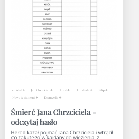
od 6 lat
Jan Chrzciciel
Herod
Herodiada
Filip
Nowy testament
Ewangelie
Śmierć Jana Chrzciciela -
odczytaj hasło
Herod kazał pojmać Jana Chrzciciela i wtrącił
go zakutego w kajdany do więzienia, z