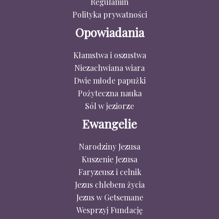
Regulamin
Polityka prywatności
Opowiadania
Kłamstwa i oszustwa
Niezachwiana wiara
Dwie młode papużki
Pożyteczna nauka
Sól w jeziorze
Ewangelie
Narodziny Jezusa
Kuszenie Jezusa
Faryzeusz i celnik
Jezus chlebem życia
Jezus w Getsemane
Wesprzyj Fundację