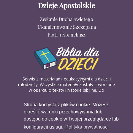
Dzieje Apostolskie
Zesłanie Ducha Świętego
Ukamienowanie Szczepana
Piotr i Korneliusz
Serwis z materiałami edukacyjnymi dla dzieci i
młodzieży. Wszystkie materiały zostały stworzone
w oparciu o teksty i historie biblijne. Do
wykorzystania w domu, na religii lub w szkółkach
biblijnych. Można je pobierać, drukować i
Strona korzysta z plików cookie. Możesz
udostępniać bez żadnych opłat. Materiałów
określić warunki przechowywania lub
dostępnych na serwisie nie można wykorzystywać
w celach komercyjnych.
dostępu do cookie w Twojej przeglądarce lub
konfiguracji usługi.
Polityka prywatności