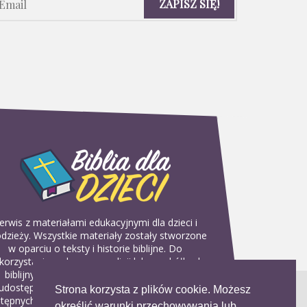
erwis z materiałami edukacyjnymi dla dzieci i
dzieży. Wszystkie materiały zostały stworzone
w oparciu o teksty i historie biblijne. Do
korzystania w domu, na religii lub w szkółkach
biblijnych. Można je pobierać, drukować i
udostępniać bez żadnych opłat. Materiałów
Strona korzysta z plików cookie. Możesz
tępnych na serwisie nie można wykorzystywać
określić warunki przechowywania lub