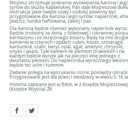
Mojżesz otrzymuje polecenie wyświęcenia Aarona i jeg
synów do służby kapłańskiej. Pan daje Mojżeszowi dok
instrukcje jakie święte szaty i ozdoby powinny być
przygotowane dla Aarona i jego synów: napierśnik, efo
płaszcz, tunika haftowana, zawój i pas.
Dla Aarona będzie również wykonany napierśnik wyroc
Będzie zrobiony ze złota, z fioletowej i czerwonej purpu
karmazynu i ze skręconego bisioru. Będą na nim drogi
kamienie w czterech rzędach: rubin, topaz, szmaragd,
karbunkuł, szafir, beryl, opal, agat, ametyst, chryzolit,
onyks i jaspis. Tyle kamieni ile plemion izraelskich i na
każdym będzie wyryte jak na pieczęci imię jednego z
dwunastu plemion. Do napierśnika wyrocznego włożon
będzie też urim i tummim.
Zadanie polega na wyszukaniu różnic pomiędzy obrazk
Przygotowane jest dla dzieci i młodzieży w wieku 5-16 la
Historia zapisana jest w Biblii, w 2 Księdze Mojżeszowej
(Księdze Wyjścia) 28.