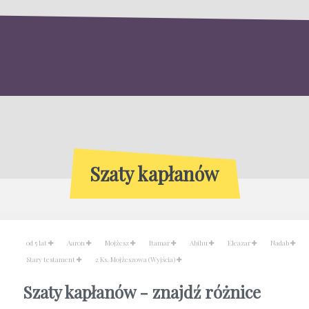
Szaty kapłanów
od 5 lat
Aaron
Mojżesz
Itamar
Abihu
Eleazar
Nadab
Stary testament
2 Ks. Mojżeszowa (Wyjścia)
Szaty kapłanów - znajdź różnice