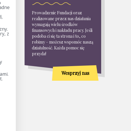
o
ładne
Prowadzenie Fundacji oraz
d,
realizowane przez nas działania
wymagają wielu środków
zny.
finansowych i nakładu pracy. Jeśli
ry, z
podoba ci się ta strona i to, co
e
robimy – możesz wspomóc naszą
działalność. Każda pomoc się
przyda!
y
Wesprzyj nas
ami.
t.