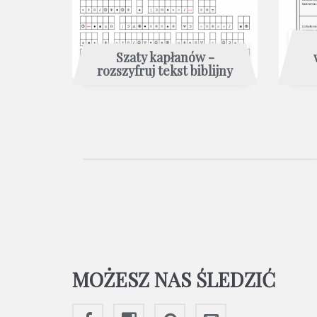
Szaty kapłanów -
rozszyfruj tekst biblijny
MOŻESZ NAS ŚLEDZIĆ