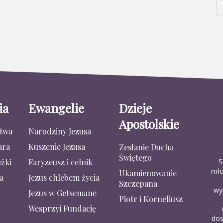
ia
Ewangelie
Dzieje
Apostolskie
stwa
Narodziny Jezusa
ara
Kuszenie Jezusa
Zesłanie Ducha
Świętego
S
żki
Faryzeusz i celnik
mło
Ukamienowanie
a
Jezus chlebem życia
Szczepana
wy
Jezus w Getsemane
Piotr i Korneliusz
Wesprzyj Fundację
dos