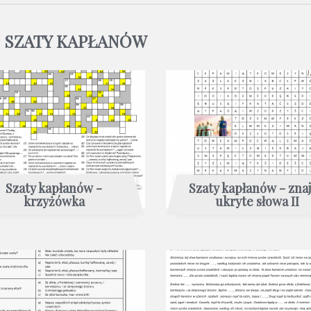
 SZATY KAPŁANÓW
Szaty kapłanów -
Szaty kapłanów - zna
krzyżówka
ukryte słowa II