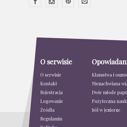
O serwisie
Opowiadan
O serwisie
Kłamstwa i oszu
Kontakt
Niezachwiana wi
Rejestracja
Dwie młode papu
Logowanie
Pożyteczna nauk
Źródła
Sól w jeziorze
Regulamin