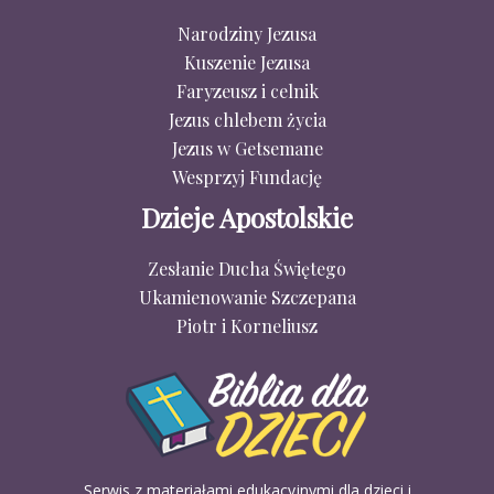
Narodziny Jezusa
Kuszenie Jezusa
Faryzeusz i celnik
Jezus chlebem życia
Jezus w Getsemane
Wesprzyj Fundację
Dzieje Apostolskie
Zesłanie Ducha Świętego
Ukamienowanie Szczepana
Piotr i Korneliusz
Serwis z materiałami edukacyjnymi dla dzieci i