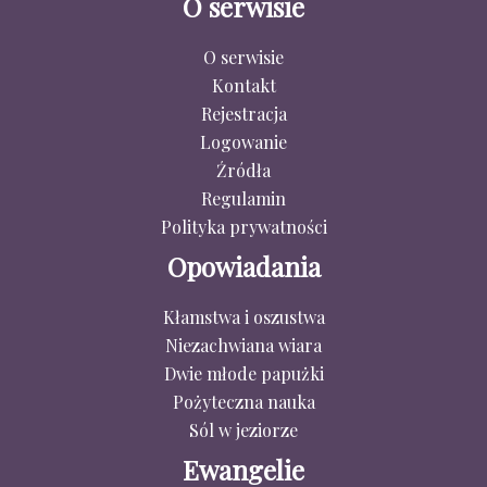
O serwisie
O serwisie
Kontakt
Rejestracja
Logowanie
Źródła
Regulamin
Polityka prywatności
Opowiadania
Kłamstwa i oszustwa
Niezachwiana wiara
Dwie młode papużki
Pożyteczna nauka
Sól w jeziorze
Ewangelie