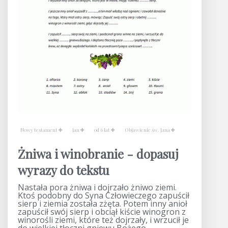
Nowy testament
Jan
od 6 lat
Objawienie św. Jana
Żniwa i winobranie - dopasuj
wyrazy do tekstu
Nastała pora żniwa i dojrzało żniwo ziemi.
Ktoś podobny do Syna Człowieczego zapuścił
sierp i ziemia została zżęta. Potem inny anioł
zapuścił swój sierp i obciął kiście winogron z
winorośli ziemi, które też dojrzały, i wrzucił je
do wielkiej tłoczni gniewu Bożego.