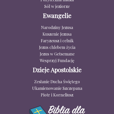
Sól w jeziorze
Ewangelie
Narodziny Jezusa
Kuszenie Jezusa
Faryzeusz i celnik
Jezus chlebem życia
Jezus w Getsemane
Wesprzyj Fundację
Dzieje Apostolskie
Zesłanie Ducha Świętego
Ukamienowanie Szczepana
Piotr i Korneliusz