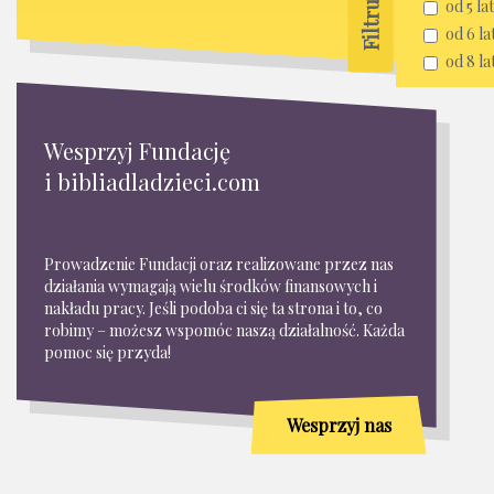
od 5 lat
od 6 la
od 8 la
Wesprzyj Fundację
i bibliadladzieci.com
Prowadzenie Fundacji oraz realizowane przez nas
działania wymagają wielu środków finansowych i
nakładu pracy. Jeśli podoba ci się ta strona i to, co
robimy – możesz wspomóc naszą działalność. Każda
pomoc się przyda!
Wesprzyj nas