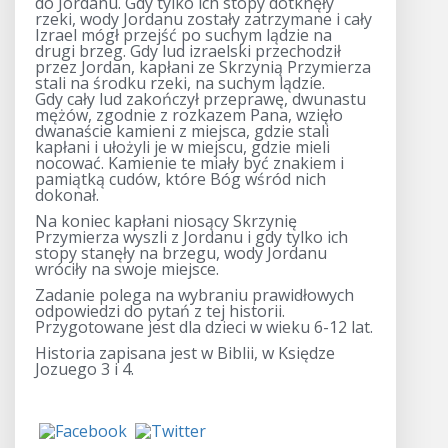
do Jordanu. Gdy tylko ich stopy dotknęły
rzeki, wody Jordanu zostały zatrzymane i cały
Izrael mógł przejść po suchym lądzie na
drugi brzeg. Gdy lud izraelski przechodził
przez Jordan, kapłani ze Skrzynią Przymierza
stali na środku rzeki, na suchym lądzie.
Gdy cały lud zakończył przeprawę, dwunastu
mężów, zgodnie z rozkazem Pana, wzięło
dwanaście kamieni z miejsca, gdzie stali
kapłani i ułożyli je w miejscu, gdzie mieli
nocować. Kamienie te miały być znakiem i
pamiątką cudów, które Bóg wśród nich
dokonał.
Na koniec kapłani niosący Skrzynię
Przymierza wyszli z Jordanu i gdy tylko ich
stopy stanęły na brzegu, wody Jordanu
wróciły na swoje miejsce.
Zadanie polega na wybraniu prawidłowych
odpowiedzi do pytań z tej historii.
Przygotowane jest dla dzieci w wieku 6-12 lat.
Historia zapisana jest w Biblii, w Księdze
Jozuego 3 i 4.