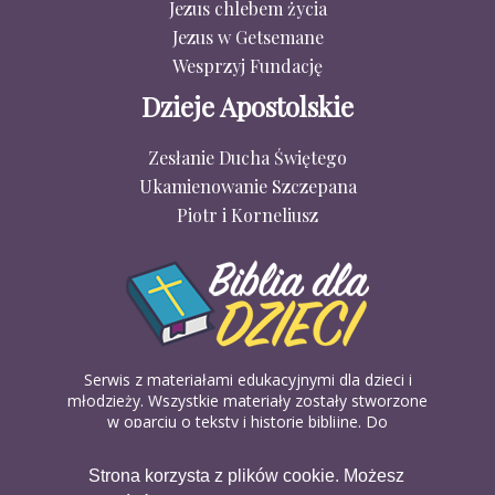
Jezus chlebem życia
Jezus w Getsemane
Wesprzyj Fundację
Dzieje Apostolskie
Zesłanie Ducha Świętego
Ukamienowanie Szczepana
Piotr i Korneliusz
Serwis z materiałami edukacyjnymi dla dzieci i
młodzieży. Wszystkie materiały zostały stworzone
w oparciu o teksty i historie biblijne. Do
wykorzystania w domu, na religii lub w szkółkach
biblijnych. Można je pobierać, drukować i
Strona korzysta z plików cookie. Możesz
udostępniać bez żadnych opłat. Materiałów