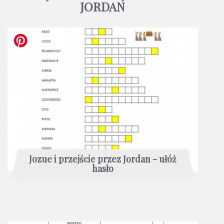
JORDAN
Jozue i przejście przez Jordan - ułóż
hasło