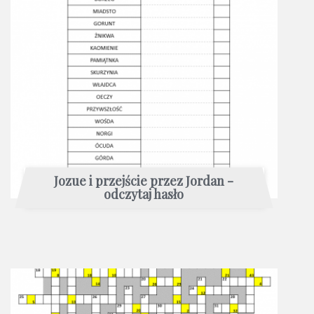
Jozue i przejście przez Jordan -
odczytaj hasło