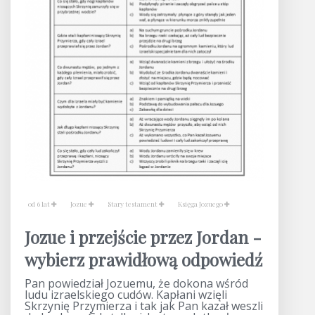
od 6 lat
Jozue
Stary testament
Księga Jozuego
Jozue i przejście przez Jordan -
wybierz prawidłową odpowiedź
Pan powiedział Jozuemu, że dokona wśród
ludu izraelskiego cudów. Kapłani wzięli
Skrzynię Przymierza i tak jak Pan kazał weszli