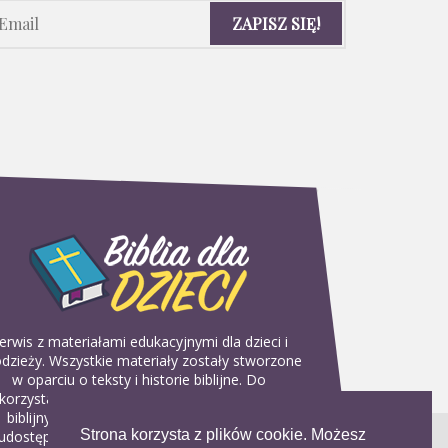
erwis z materiałami edukacyjnymi dla dzieci i
dzieży. Wszystkie materiały zostały stworzone
w oparciu o teksty i historie biblijne. Do
korzystania w domu, na religii lub w szkółkach
biblijnych. Można je pobierać, drukować i
Strona korzysta z plików cookie. Możesz
udostępniać bez żadnych opłat. Materiałów