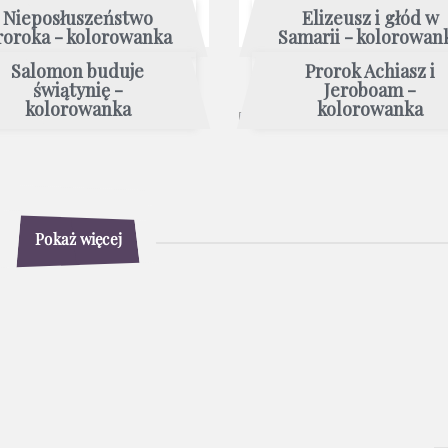
Nieposłuszeństwo
Elizeusz i głód w
roroka - kolorowanka
Samarii - kolorowan
Salomon buduje
Prorok Achiasz i
świątynię -
Jeroboam -
kolorowanka
kolorowanka
Pokaż więcej