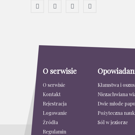
O serwisie
Opowiadan
O serwisie
Kłamstwa i oszu
Kontakt
Niezachwiana wi
Rejestracja
Dwie młode papu
Logowanie
Pożyteczna nauk
Źródła
Sól w jeziorze
Regulamin