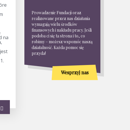
tóre
Prowadzenie Fundacji oraz
em
realizowane przez nas działania
wymagają wielu środków
finansowych i nakładu pracy. Jeśli
e
podoba ci się ta strona i to, co
d na
,
robimy – możesz wspomóc naszą
działalność. Każda pomoc się
jest
przyda!
1.
Wesprzyj nas