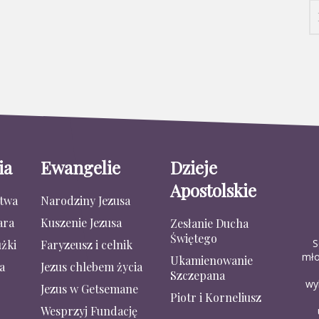
ia
Ewangelie
Dzieje
Apostolskie
stwa
Narodziny Jezusa
ara
Kuszenie Jezusa
Zesłanie Ducha
Świętego
S
żki
Faryzeusz i celnik
mło
Ukamienowanie
a
Jezus chlebem życia
Szczepana
wy
Jezus w Getsemane
Piotr i Korneliusz
Wesprzyj Fundację