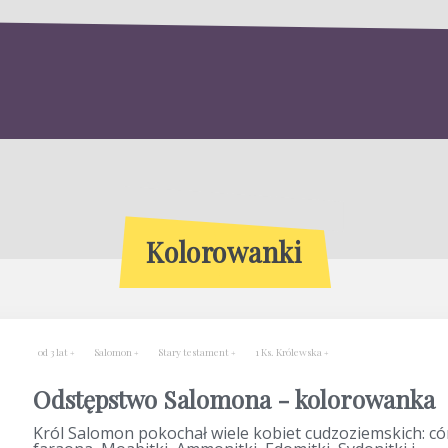
Kolorowanki
od 3 lat
Salomon
Stary testament
1 Ks. Królewska
Odstępstwo Salomona - kolorowanka
Król Salomon pokochał wiele kobiet cudzoziemskich: có