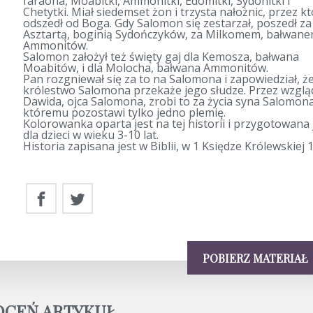
faraona, Moabitki, Ammonitki, Edomitki, Sydonitki i
Chetytki. Miał siedemset żon i trzysta nałożnic, przez k
odszedł od Boga. Gdy Salomon się zestarzał, poszedł za
Asztartą, boginią Sydończyków, za Milkomem, bałwan
Ammonitów.
Salomon założył też święty gaj dla Kemosza, bałwana
Moabitów, i dla Molocha, bałwana Ammonitów.
Pan rozgniewał się za to na Salomona i zapowiedział, ż
królestwo Salomona przekaże jego słudze. Przez wzglą
Dawida, ojca Salomona, zrobi to za życia syna Salomona
któremu pozostawi tylko jedno plemię.
Kolorowanka oparta jest na tej historii i przygotowana 
dla dzieci w wieku 3-10 lat.
Historia zapisana jest w Biblii, w 1 Księdze Królewskiej 1
POBIERZ MATERIAŁ
OCEŃ ARTYKUŁ