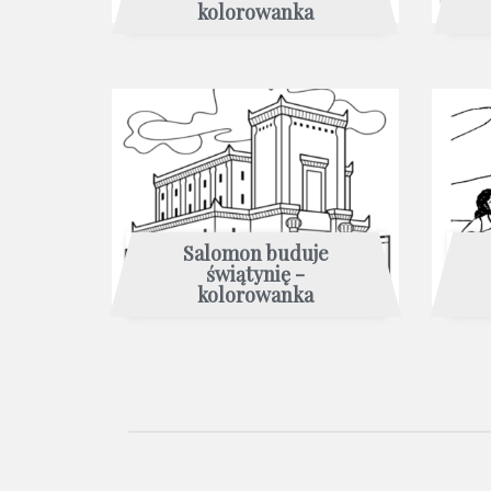
kolorowanka
Salomon buduje
świątynię -
kolorowanka