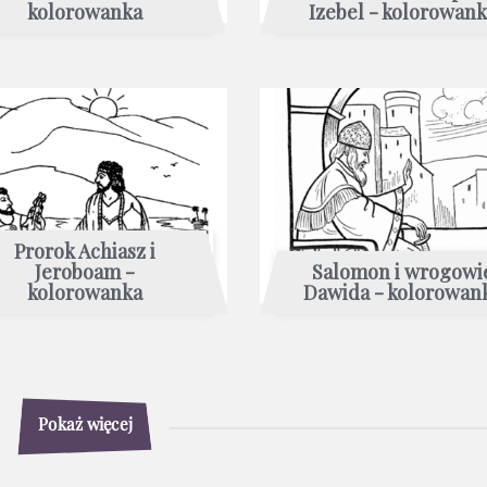
kolorowanka
Izebel - kolorowan
Prorok Achiasz i
Jeroboam -
Salomon i wrogowi
kolorowanka
Dawida - kolorowan
Pokaż więcej