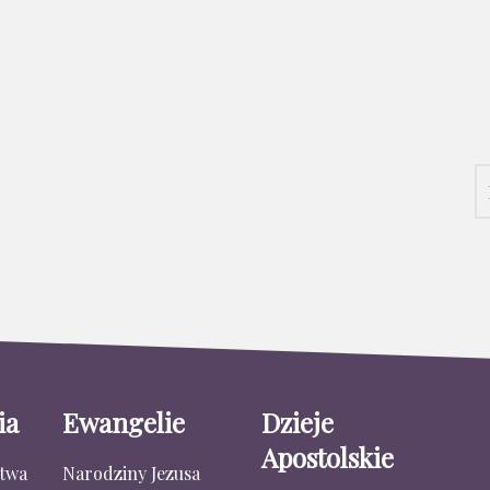
ia
Ewangelie
Dzieje
Apostolskie
stwa
Narodziny Jezusa