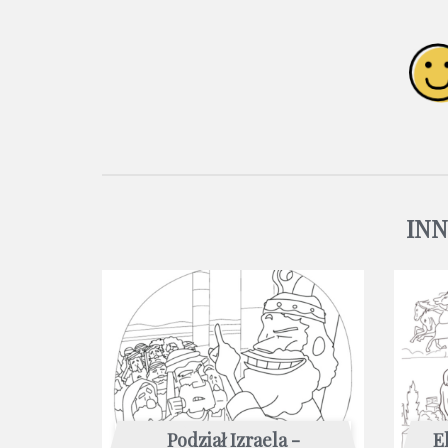
IN
Podział Izraela -
E