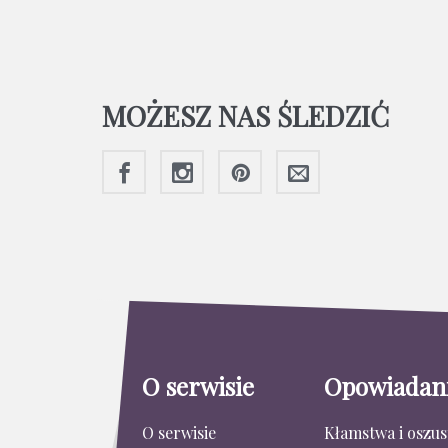
MOŻESZ NAS ŚLEDZIĆ
O serwisie
Opowiadan
O serwisie
Kłamstwa i oszu