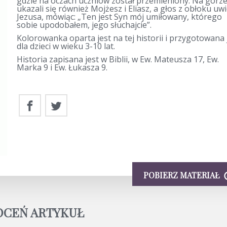
gdzie na oczach uczniów został przemieniony. Na górz
ukazali się również Mojżesz i Eliasz, a głos z obłoku uwi
Jezusa, mówiąc: „Ten jest Syn mój umiłowany, którego
sobie upodobałem, jego słuchajcie”.
Kolorowanka oparta jest na tej historii i przygotowana 
dla dzieci w wieku 3-10 lat.
Historia zapisana jest w Biblii, w Ew. Mateusza 17, Ew.
Marka 9 i Ew. Łukasza 9.
POBIERZ MATERIAŁ
OCEŃ ARTYKUŁ