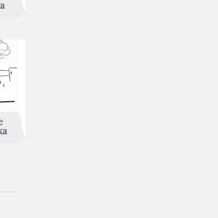
ka
e
ka