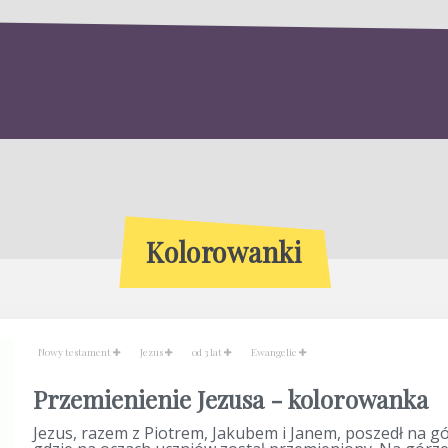
Kolorowanki
Nowy testament
Jezus
od 3 lat
Ewangelie
Przemienienie Jezusa - kolorowanka
Jezus, razem z Piotrem, Jakubem i Janem, poszedł na gó