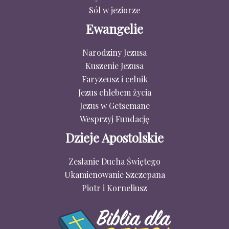
Sól w jeziorze
Ewangelie
Narodziny Jezusa
Kuszenie Jezusa
Faryzeusz i celnik
Jezus chlebem życia
Jezus w Getsemane
Wesprzyj Fundację
Dzieje Apostolskie
Zesłanie Ducha Świętego
Ukamienowanie Szczepana
Piotr i Korneliusz