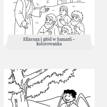
Elizeusz i głód w Samarii -
kolorowanka