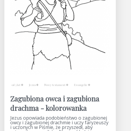
od 3 lat
Jezus
Nowy testament
Ewangelie
Zagubiona owca i zagubiona
drachma - kolorowanka
Jezus opowiada podobieństwo o zagubionej
owcy i zagubionej drachmie i uczy faryzeuszy
i uczonych w Piśmie, że przyszedł, aby