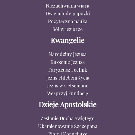
Niezachwiana wiara
Dwie młode papużki
Pożyteczna nauka
Sól w jeziorze
Ewangelie
Narodziny Jezusa
Kuszenie Jezusa
Faryzeusz i celnik
Jezus chlebem życia
Jezus w Getsemane
Wesprzyj Fundację
Dzieje Apostolskie
Zesłanie Ducha Świętego
Ukamienowanie Szczepana
Piotr i Korneliusz