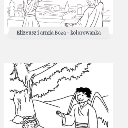
Elizeusz i armia Boża - kolorowanka