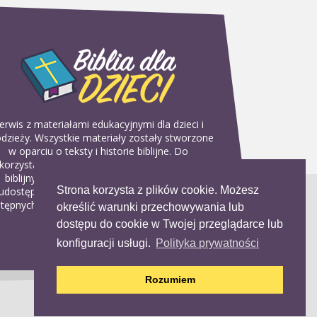
erwis z materiałami edukacyjnymi dla dzieci i
dzieży. Wszystkie materiały zostały stworzone
w oparciu o teksty i historie biblijne. Do
korzystania w domu, na religii lub w szkółkach
biblijnych. Można je pobierać, drukować i
Strona korzysta z plików cookie. Możesz
udostępniać bez żadnych opłat. Materiałów
tępnych na serwisie nie można wykorzystywać
określić warunki przechowywania lub
w celach komercyjnych.
dostępu do cookie w Twojej przeglądarce lub
konfiguracji usługi.
Polityka prywatności
Rozumiem