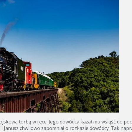
ojskową torbą w ręce. Jego dowódca kazał mu wsiąść do poc
wili Janusz chwilowo zapomniał o rozkazie dowódcy. Tak nap