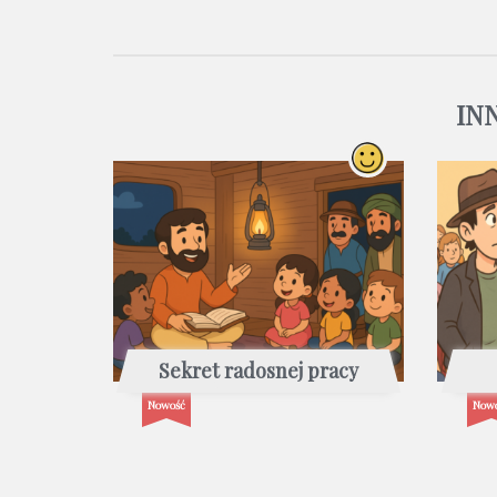
IN
Sekret radosnej pracy
Nowość
Now