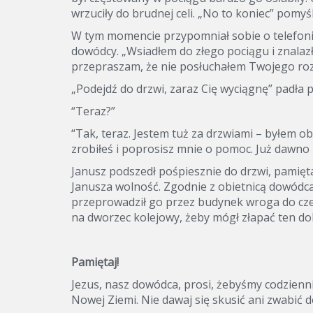
wrzuciły do brudnej celi. „No to koniec” pomyśl
W tym momencie przypomniał sobie o telefonie
dowódcy. „Wsiadłem do złego pociągu i znalaz
przepraszam, że nie posłuchałem Twojego rozk
„Podejdź do drzwi, zaraz Cię wyciągnę” padła 
“Teraz?”
“Tak, teraz. Jestem tuż za drzwiami – byłem ob
zrobiłeś i poprosisz mnie o pomoc. Już dawno 
Janusz podszedł pośpiesznie do drzwi, pamięt
Janusza wolność. Zgodnie z obietnicą dowódca
przeprowadził go przez budynek wroga do cz
na dworzec kolejowy, żeby mógł złapać ten do
Pamiętaj!
Jezus, nasz dowódca, prosi, żebyśmy codzienn
Nowej Ziemi. Nie dawaj się skusić ani zwabić d