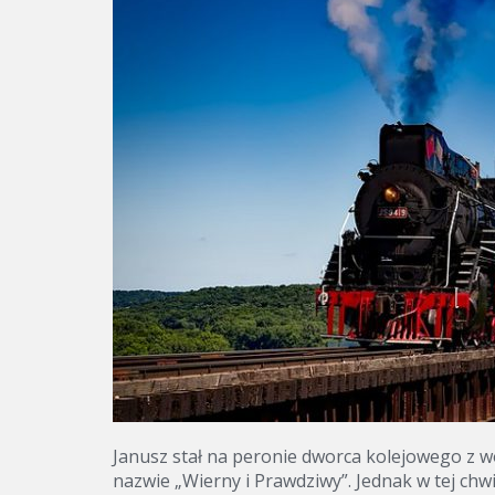
Janusz stał na peronie dworca kolejowego z w
nazwie „Wierny i Prawdziwy”. Jednak w tej ch