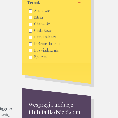
Temat
Aniołowie
Biblia
Chciwość
Cuda Boże
Dary i talenty
Dążenie do celu
Doświadczenia
Egoizm
Ewangelizacja
Krytyka
Miłosierdzie
Miłość Boża
Miłość do ludzi
Modlitwa
Nadzieja
Wesprzyj Fundację
iągu o
Narzekanie
i bibliadladzieci.com
rawdę,
Nauka i wzrost