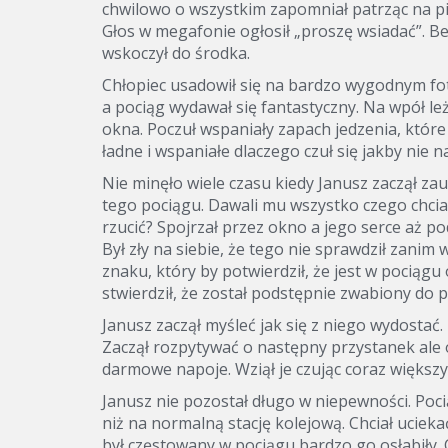
chwilowo o wszystkim zapomniał patrząc na pi
Głos w megafonie ogłosił „proszę wsiadać”. B
wskoczył do środka.
Chłopiec usadowił się na bardzo wygodnym fot
a pociąg wydawał się fantastyczny. Na wpół le
okna. Poczuł wspaniały zapach jedzenia, które 
ładne i wspaniałe dlaczego czuł się jakby nie n
Nie minęło wiele czasu kiedy Janusz zaczął z
tego pociągu. Dawali mu wszystko czego chciał 
rzucić? Spojrzał przez okno a jego serce aż po
Był zły na siebie, że tego nie sprawdził zanim
znaku, który by potwierdził, że jest w pociągu 
stwierdził, że został podstępnie zwabiony do 
Janusz zaczął myśleć jak się z niego wydostać.
Zaczął rozpytywać o następny przystanek ale
darmowe napoje. Wziął je czując coraz większy
Janusz nie pozostał długo w niepewności. Pocią
niż na normalną stację kolejową. Chciał uciekać
był częstowany w pociągu bardzo go osłabiły. 