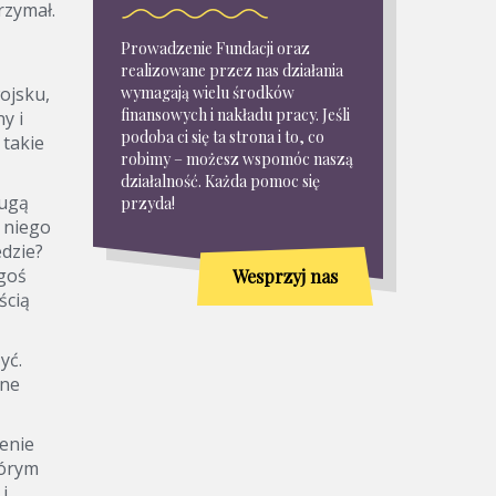
rzymał.
Obietnice Boże
Ocenianie
Prowadzenie Fundacji oraz
realizowane przez nas działania
Odwaga
ojsku,
wymagają wielu środków
Opieka Boża
finansowych i nakładu pracy. Jeśli
y i
Osądzanie
podoba ci się ta strona i to, co
 takie
Plotkowanie
robimy – możesz wspomóc naszą
działalność. Każda pomoc się
Pokora
ługą
przyda!
Pomaganie innym
a niego
Posłuszeństwo
edzie?
Pracowitość
egoś
Wesprzyj nas
Przebaczenie
ścią
Pycha
Służba Bogu
yć.
Społeczność
jne
Sprawiedliwość
Strach
ienie
Stworzenie
tórym
Szczęście
i