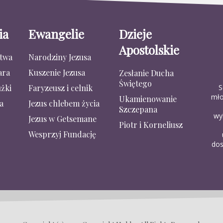
ia
Ewangelie
Dzieje
Apostolskie
stwa
Narodziny Jezusa
ara
Kuszenie Jezusa
Zesłanie Ducha
Świętego
S
żki
Faryzeusz i celnik
mło
Ukamienowanie
a
Jezus chlebem życia
Szczepana
wy
Jezus w Getsemane
Piotr i Korneliusz
Wesprzyj Fundację
dos