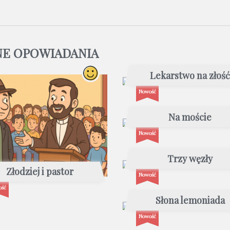
NE OPOWIADANIA
Lekarstwo na złoś
Nowość
Na moście
Nowość
Trzy węzły
Złodziej i pastor
Nowość
ość
Słona lemoniada
Nowość