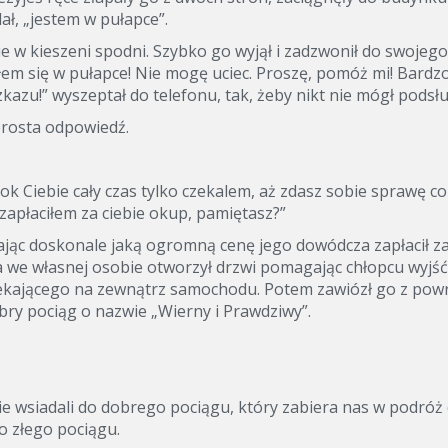
ał, „jestem w pułapce”.
 w kieszeni spodni. Szybko go wyjął i zadzwonił do swojego
łem się w pułapce! Nie mogę uciec. Proszę, pomóż mi! Bardzo
azu!” wyszeptał do telefonu, tak, żeby nikt nie mógł podsłu
prosta odpowiedź.
ok Ciebie cały czas tylko czekalem, aż zdasz sobie sprawę co
zapłaciłem za ciebie okup, pamiętasz?”
ając doskonale jaką ogromną cenę jego dowódcza zapłacił z
 we własnej osobie otworzył drzwi pomagając chłopcu wyjść
ekającego na zewnątrz samochodu. Potem zawiózł go z po
bry pociąg o nazwie „Wierny i Prawdziwy”.
ie wsiadali do dobrego pociągu, który zabiera nas w podróż
o złego pociągu.