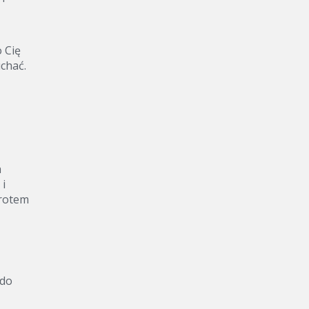
Szczodrość
Tolerancja
Uczciwość
 Cię
chać.
Uświęcenie
Wdzięczność
Wiara i zaufanie
Wytrwałość
Zazdrość
Zbawienie
a
Zgoda
 i
Złość
wrotem
Zniechęcenie
 do