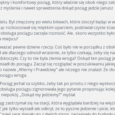
ękny i komfortowy pociąg, który właśnie się obok niego zat
ez myślenia i nawet sprawdzenia dokąd pociąg jedzie Janusz
elu. Był zmęczony po wielu bitwach, które stoczył będąc w w
żąc rozkoszował się miękkim oparciem, podziwiał czyste ścian
obsługa pociągu zaczęła roznosić. Ale.. skoro wszystko było
a miejscu?
auważać pewne dziwne rzeczy. Coś było nie w porządku z obs
ale dlaczego odnosił wrażenie, że tylko czekają, żeby się n
dskoczyło. Czy to nie była ziemia wroga? Dokąd ten pociąg j
 wsiadł do pociągu. Zaczął się rozglądać w poszukiwaniu jaki
o nazwie „Wierny i Prawdziwy” ale niczego nie znalazł. Ze zło
pociągu wroga.
 Pociąg jechał za szybko, żeby tak po prostu z niego wyskocz
 obsługa pociągu zignorowała jego pytanie proponując kole
 niepokój. „Dokąd my jedziemy?” myślał.
g zastrzymał się na stacji, która wyglądała bardziej na więz
 jak tylko wysiadł ale odkrył, że to pyszne jedzenie i picie, k
Czyjeś ręce złapały go z dwóch stron, zaciągnęły do budynku 