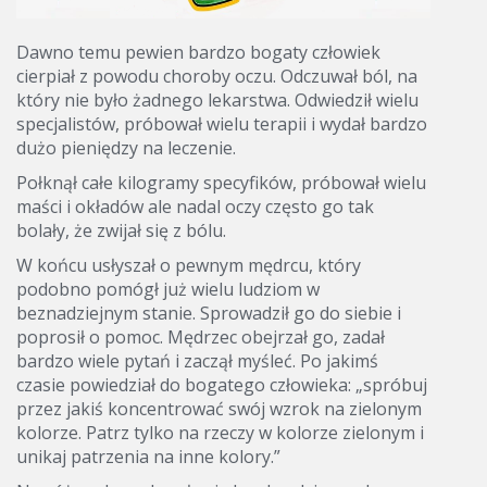
Dawno temu pewien bardzo bogaty człowiek
cierpiał z powodu choroby oczu. Odczuwał ból, na
który nie było żadnego lekarstwa. Odwiedził wielu
specjalistów, próbował wielu terapii i wydał bardzo
dużo pieniędzy na leczenie.
Połknął całe kilogramy specyfików, próbował wielu
maści i okładów ale nadal oczy często go tak
bolały, że zwijał się z bólu.
W końcu usłyszał o pewnym mędrcu, który
podobno pomógł już wielu ludziom w
beznadziejnym stanie. Sprowadził go do siebie i
poprosił o pomoc. Mędrzec obejrzał go, zadał
bardzo wiele pytań i zaczął myśleć. Po jakimś
czasie powiedział do bogatego człowieka: „spróbuj
przez jakiś koncentrować swój wzrok na zielonym
kolorze. Patrz tylko na rzeczy w kolorze zielonym i
unikaj patrzenia na inne kolory.”