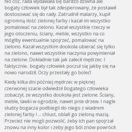
No cóż, rada wydawała się bardzo dziwna ale
bogaty człowiek był tak zdesperowany, że postawił
dostosować się do rady. Zatrudnił malarzy, kupił
ogromną ilość zielonej farby i kazał im wszystko
pomalować na zielono. Kazał wszystkie rzeczy w
jego otoczeniu, ściany, meble, wszystko na co
mógłby ewentualnie spojrzeć, pomalować na
zielono. Kazał wszystkim dookoła ubierać się tylko
na zielono, nawet wszystkie naczynia powymieniał
na zielone. Dokładnie tak jak zalecił mędrzec. I
faktycznie.. bogaty człowiek poczuł się jakby się na
nowo narodził. Oczy przestały go boleć!
Kiedy kilka dni później mędrzec w pięknej
czerwonej szacie odwiedził bogatego człowieka
zobaczył, że wszystko dookoła jest zielone. Ściany,
meble, ławki w ogrodzie, nawet pnie drzew. I nagle
słudzy bogacza podbiegli do niego z wiadrem
zielonej farby i … chlust, oblali go zieloną mazią.
Przecież nie mogli pozwolić, żeby ich pan spojrzał
znowu na inny kolor i żeby jego ból znów powrócił.