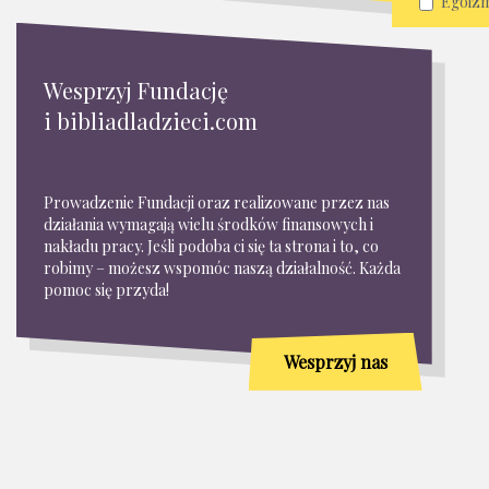
Egoiz
Ewange
Krytyk
Miłosie
Wesprzyj Fundację
Miłość
i bibliadladzieci.com
Miłość 
Modlit
Nadzie
Prowadzenie Fundacji oraz realizowane przez nas
Narzek
działania wymagają wielu środków finansowych i
nakładu pracy. Jeśli podoba ci się ta strona i to, co
Nauka 
robimy – możesz wspomóc naszą działalność. Każda
Obietn
pomoc się przyda!
Ocenia
Odwag
Opieka
Wesprzyj nas
Osądza
Plotko
Pokor
Pomaga