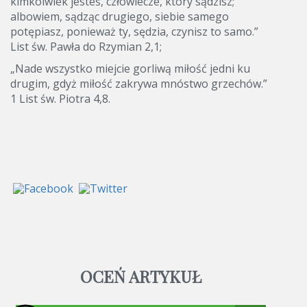
kimkolwiek jesteś, człowiecze, który sądzisz;
albowiem, sądząc drugiego, siebie samego
potępiasz, ponieważ ty, sędzia, czynisz to samo.”
List św. Pawła do Rzymian 2,1;
„Nade wszystko miejcie gorliwą miłość jedni ku
drugim, gdyż miłość zakrywa mnóstwo grzechów.”
1 List św. Piotra 4,8.
OCEŃ ARTYKUŁ