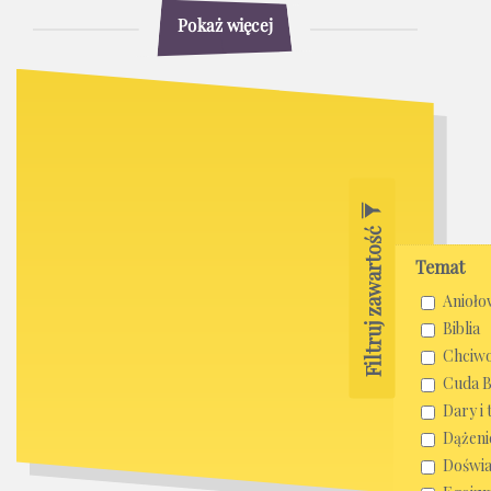
Pokaż więcej
Filtruj zawartość
Temat
Anioło
Biblia
Chciw
Cuda 
Dary i 
Dążeni
Doświa