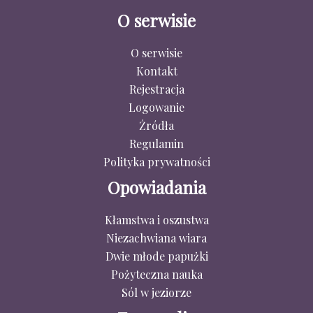
Zbawie
O serwisie
Zgoda
Złość
O serwisie
Zniech
Kontakt
Rejestracja
Logowanie
Źródła
Regulamin
Polityka prywatności
Opowiadania
Kłamstwa i oszustwa
Niezachwiana wiara
Dwie młode papużki
Pożyteczna nauka
Sól w jeziorze